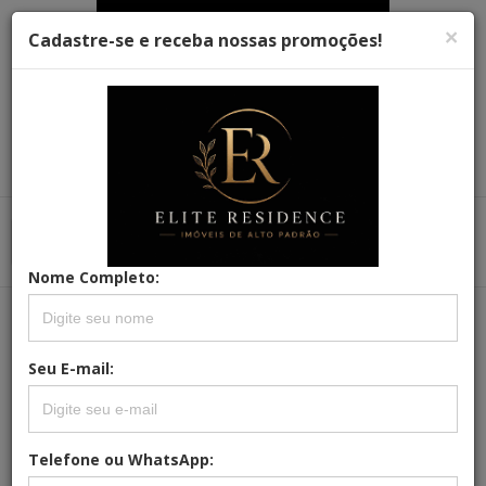
×
Cadastre-se e receba nossas promoções!
Menu
Menu Principal
Principal
Nome Completo:
REFERÊNCIA: 08052025
Seu E-mail:
SOFISTICAÇÃO E EXCLUSIVIDADE EM
CADA DETALHE ? RESIDÊNCIA DE ALTO
PADRÃO À VENDA
Telefone ou WhatsApp: