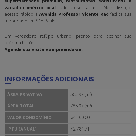
supermercados premium, restaurantes sofisticados e
variado comércio local
, tudo ao seu alcance. Além disso, o
acesso rápido à
Avenida Professor Vicente Rao
facilita sua
mobilidade em São Paulo.
Um verdadeiro refúgio urbano, pronto para acolher sua
próxima história.
Agende sua visita e surpreenda-se.
INFORMAÇÕES ADICIONAIS
ÁREA PRIVATIVA
565.97 (m²)
ÁREA TOTAL
786.97 (m²)
VALOR CONDOMÍNIO
$4,100.00
IPTU (ANUAL)
$2,781.71