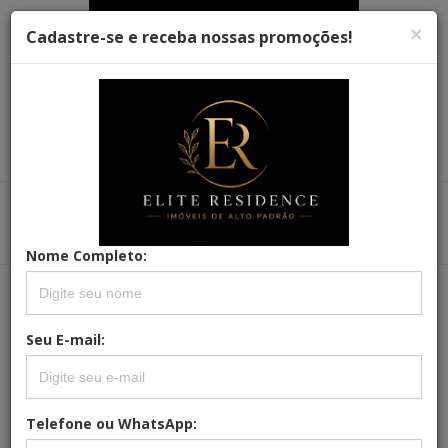
×
Cadastre-se e receba nossas promoções!
Menu
Menu Principal
Principal
Nome Completo:
REFERÊNCIA: 9082025
Seu E-mail:
SOFISTICAÇÃO E ESPAÇO NO CORAÇÃO
DE HIGIENÓPOLIS ? SEU NOVO LAR
COM 3 QUARTOS E 197M² ESPERA POR
Telefone ou WhatsApp:
VOCÊ!"