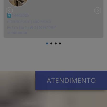
14442025
V
HIGIENÓPOLIS | SÃO PAULO
2 (2)
|
3
|
2
|
107.00M²
$1,900,000.00
ATENDIMENTO